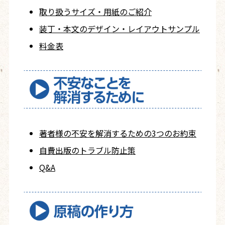
取り扱うサイズ・用紙の
ご紹介
装丁・本文の
デザイン・レイアウト
サンプル
料金表
著者様の不安を
解消するための
3つのお約束
自費出版の
トラブル防止策
Q&A