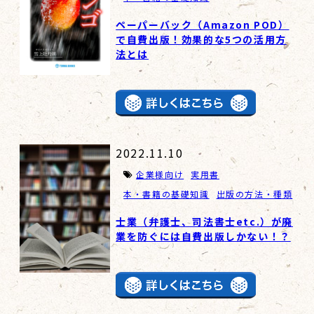
ペーパーバック（Amazon POD）
で自費出版！効果的な5つの活用方
法とは
2022.11.10
企業様向け
実用書
本・書籍の基礎知識
出版の方法・種類
士業（弁護士、司法書士etc.）が廃
業を防ぐには自費出版しかない！？