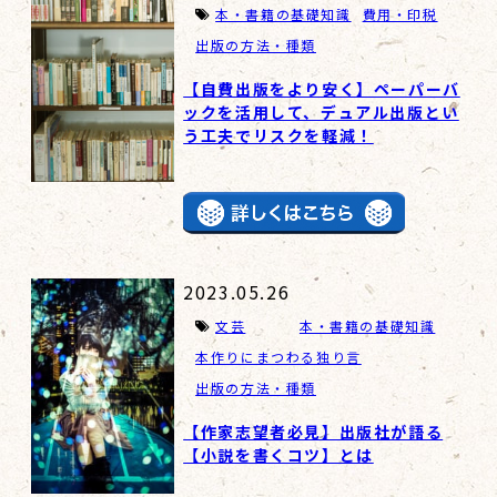
本・書籍の基礎知識
費用・印税
出版の方法・種類
【自費出版をより安く】ペーパーバ
ックを活用して、デュアル出版とい
う工夫でリスクを軽減！
2023.05.26
文芸
本・書籍の基礎知識
本作りにまつわる独り言
出版の方法・種類
【作家志望者必見】出版社が語る
【小説を書くコツ】とは