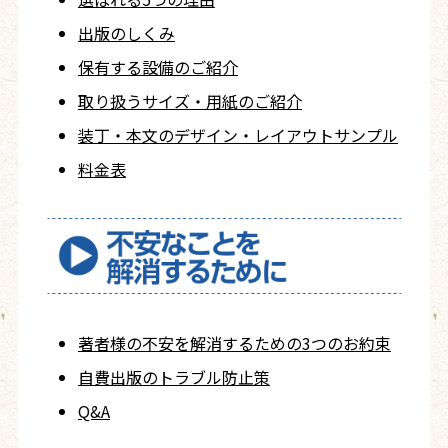
出版のしくみ
保有する設備のご紹介
取り扱うサイズ・用紙の
ご紹介
装丁・本文の
デザイン・レイアウト
サンプル
料金表
著者様の不安を
解消するための
3つのお約束
自費出版の
トラブル防止策
Q&A