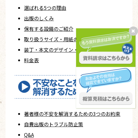
選ばれる5つの理由
出版のしくみ
保有する設備のご紹介
取り扱うサイズ・用紙の
ご紹介
装丁・本文の
デザイン・レイアウト
サンプル
料金表
著者様の不安を
解消するための
3つのお約束
自費出版の
トラブル防止策
Q&A