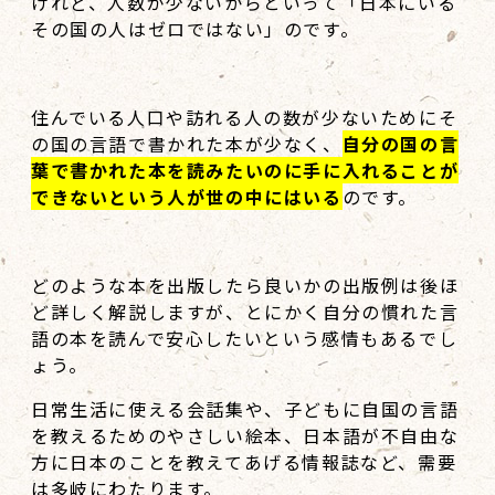
けれど、人数が少ないからといって「日本にいる
その国の人はゼロではない」のです。
住んでいる人口や訪れる人の数が少ないためにそ
の国の言語で書かれた本が少なく、
自分の国の言
葉で書かれた本を読みたいのに手に入れることが
できないという人が世の中にはいる
のです。
どのような本を出版したら良いかの出版例は後ほ
ど詳しく解説しますが、とにかく自分の慣れた言
語の本を読んで安心したいという感情もあるでし
ょう。
日常生活に使える会話集や、子どもに自国の言語
を教えるためのやさしい絵本、日本語が不自由な
方に日本のことを教えてあげる情報誌など、需要
は多岐にわたります。