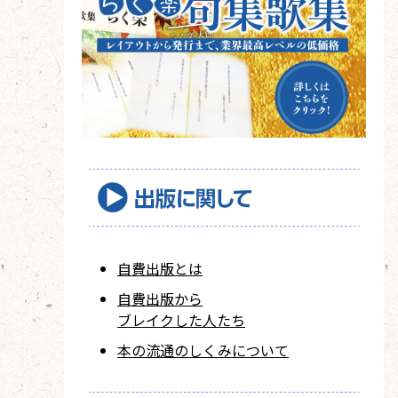
自費出版とは
自費出版から
ブレイクした人たち
本の流通のしくみについて