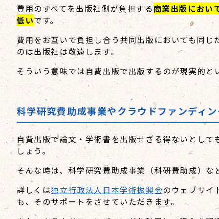
費用のすべてを出版社側が負担する
商業出版におい
低い
です。
費用をお互いで負担し合う共同出版においても同じ
のは出版社は敬遠します。
そういう意味では自費出版で出版するのが現実的と
科学研究費助成事業やクラウドファンディン
自費出版で論文・学術書を出版せざる得ないとして
しょう。
そんな時は、科学研究費助成事業（科研費助成）な
詳しくは
独立行政法人日本学術振興会
のウェブサイ
も、そのサポートをさせていただきます。