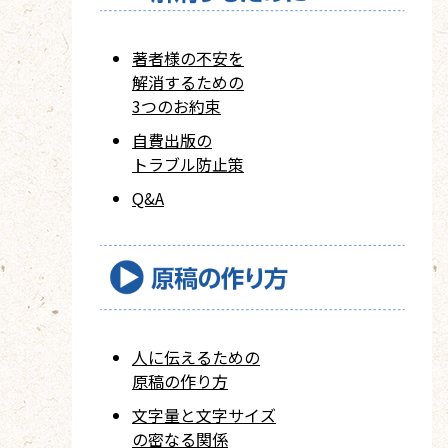
著者様の不安を
解消するための
3つのお約束
自費出版の
トラブル防止策
Q&A
人に伝えるための
原稿の作り方
文字量と文字サイズ
の密なる関係