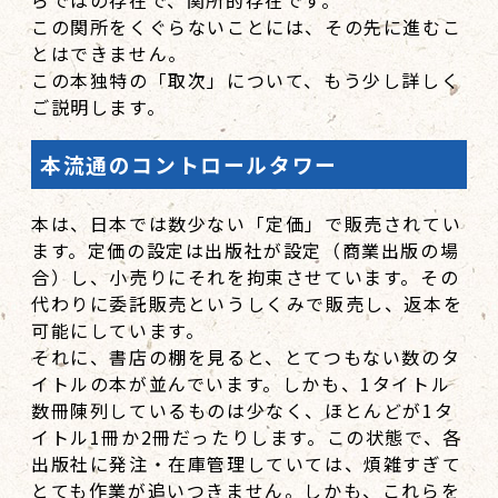
この関所をくぐらないことには、その先に進むこ
とはできません。
この本独特の「取次」について、もう少し詳しく
ご説明します。
本流通のコントロールタワー
本は、日本では数少ない「定価」で販売されてい
ます。定価の設定は出版社が設定（商業出版の場
合）し、小売りにそれを拘束させています。その
代わりに委託販売というしくみで販売し、返本を
可能にしています。
それに、書店の棚を見ると、とてつもない数のタ
イトルの本が並んでいます。しかも、1タイトル
数冊陳列しているものは少なく、ほとんどが1タ
イトル1冊か2冊だったりします。この状態で、各
出版社に発注・在庫管理していては、煩雑すぎて
とても作業が追いつきません。しかも、これらを