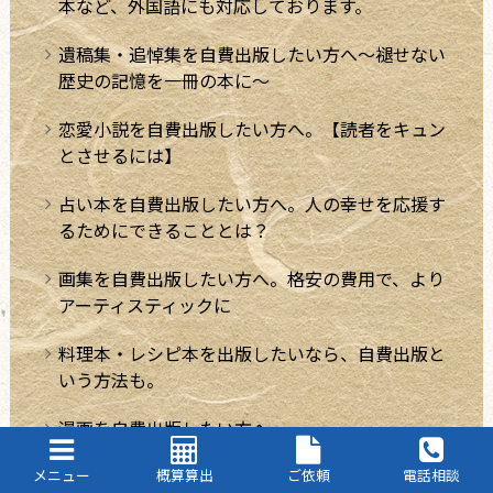
本など、外国語にも対応しております。
遺稿集・追悼集を自費出版したい方へ～褪せない
歴史の記憶を一冊の本に～
恋愛小説を自費出版したい方へ。【読者をキュン
とさせるには】
占い本を自費出版したい方へ。人の幸せを応援す
るためにできることとは？
画集を自費出版したい方へ。格安の費用で、より
アーティスティックに
料理本・レシピ本を出版したいなら、自費出版と
いう方法も。
漫画を自費出版したい方へ
ZINE・リトルプレスを自費出版したい方へ
メニュー
概算算出
ご依頼
電話相談