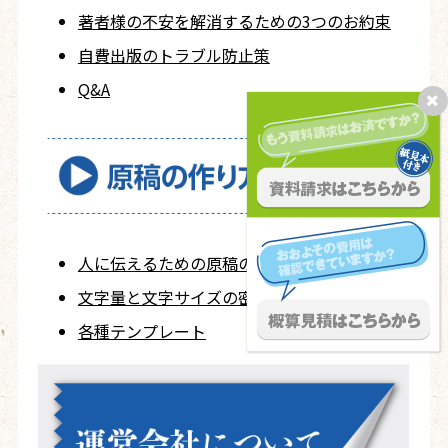
著者様の不安を
解消するための
3つのお約束
自費出版の
トラブル防止策
Q&A
人に伝えるための
原稿の作り方
文字量と文字サイズ
の密なる関係
各種テンプレート