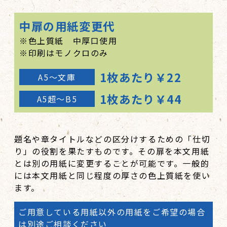
カバー＋帯
183,500
200,500
215,500
238,500
中扉の用紙変更代
350部
157,000
174,000
192,000
215,000
※色上質紙 中厚口使用
カバーあり
202,000
219,000
237,000
260,000
※印刷はモノクロのみ
カバー＋帯
208,500
225,500
243,500
266,500
1枚あたり￥22
A5～文庫
400部
167,000
185,000
204,000
232,000
1枚あたり￥44
A5超～B5
カバーあり
212,000
230,000
249,000
277,000
カバー＋帯
218,500
236,500
255,500
283,500
題名や章タイトルなどの区分けするための「仕切
450部
173,000
195,000
214,000
243,000
り」の役割を果たすものです。その扉を本文用紙
カバーあり
228,000
250,000
269,000
298,000
とは別の用紙に変更することが可能です。一般的
には本文用紙と同じ程度の厚さの色上質紙を使い
カバー＋帯
236,000
258,000
277,000
306,000
ます。
500部
183,000
209,000
228,000
257,000
ご用意している用紙以外の用紙をご希望の場合
カバーあり
238,000
264,000
283,000
312,000
は別途ご相談ください