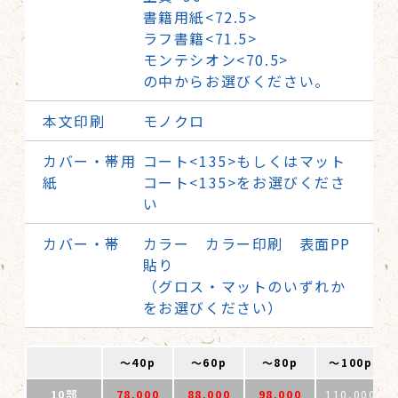
書籍用紙<72.5>
ラフ書籍<71.5>
モンテシオン<70.5>
の中からお選びください。
本文印刷
モノクロ
カバー・帯用
コート<135>もしくはマット
紙
コート<135>をお選びくださ
い
カバー・帯
カラー カラー印刷 表面PP
貼り
（グロス・マットのいずれか
をお選びください）
〜40p
〜60p
〜80p
〜100p
10部
78,000
88,000
98,000
110,000