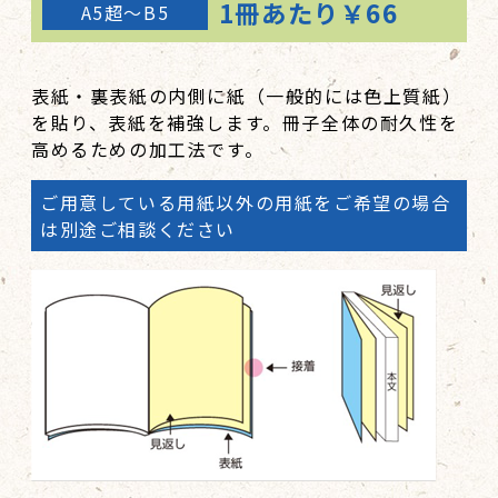
1冊あたり￥66
A5超～B5
カバー＋帯
131,000
146,000
154,000
170,000
180部
108,000
125,000
133,000
149,000
表紙・裏表紙の内側に紙（一般的には色上質紙）
を貼り、表紙を補強します。冊子全体の耐久性を
カバーあり
133,000
150,000
158,000
174,000
高めるための加工法です。
カバー＋帯
136,500
153,500
161,500
177,500
ご用意している用紙以外の用紙をご希望の場合
200部
116,000
129,000
137,000
153,000
は別途ご相談ください
カバーあり
141,000
154,000
162,000
178,000
カバー＋帯
145,500
158,500
166,500
182,500
250部
136,000
150,000
168,000
187,000
カバーあり
166,000
180,000
198,000
217,000
カバー＋帯
170,500
184,500
202,500
221,500
300部
148,000
165,000
180,000
203,000
カバーあり
178,000
195,000
210,000
233,000