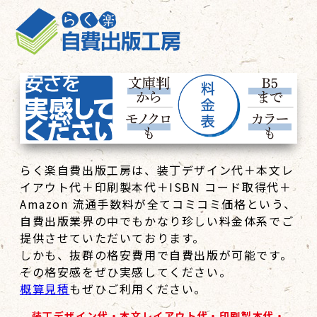
らく楽自費出版工房は、装丁デザイン代＋本文レ
イアウト代＋印刷製本代＋ISBN コード取得代＋
Amazon 流通手数料が全てコミコミ価格という、
自費出版業界の中でもかなり珍しい料金体系でご
提供させていただいております。
しかも、抜群の格安費用で自費出版が可能です。
その格安感をぜひ実感してください。
概算見積
もぜひご利用ください。
装丁デザイン代・本文レイアウト代・印刷製本代・