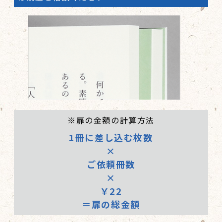
カバー＋帯
248,000
274,000
293,000
322,000
※扉の金額の計算方法
1冊に差し込む枚数
×
ご依頼冊数
×
￥22
＝扉の総金額