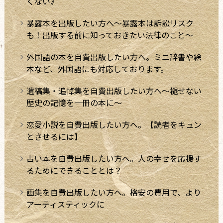
くない》
暴露本を出版したい方へ～暴露本は訴訟リスク
も！出版する前に知っておきたい法律のこと～
外国語の本を自費出版したい方へ。ミニ辞書や絵
本など、外国語にも対応しております。
遺稿集・追悼集を自費出版したい方へ～褪せない
歴史の記憶を一冊の本に～
恋愛小説を自費出版したい方へ。【読者をキュン
とさせるには】
占い本を自費出版したい方へ。人の幸せを応援す
るためにできることとは？
画集を自費出版したい方へ。格安の費用で、より
アーティスティックに