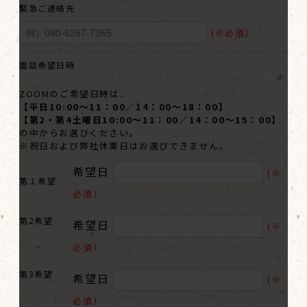
緊急ご連絡先
(※必須）
面談希望日時
ZOOMのご希望日時は、
【平日10:00～11：00／14：00～18：00】
【第2・第4土曜日10:00～11：00／14：00～15：00】
の中からお選びください。
※祝日および弊社休業日はお選びできません。
希望日
(※
第１希望
必須）
第2希望
希望日
(※
必須）
第3希望
希望日
(※
必須）