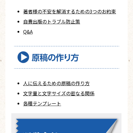
著者様の不安を
解消するための
3つのお約束
自費出版の
トラブル防止策
Q&A
人に伝えるための
原稿の作り方
文字量と文字サイズ
の密なる関係
各種テンプレート