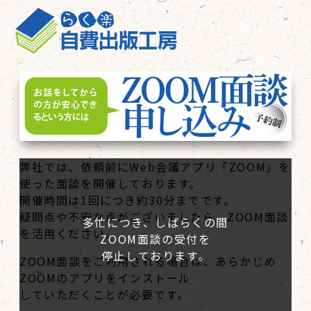
弊社では、依頼前にWeb会議アプリ「ZOOM」を
使った面談を開催しております。
開催時間は1回につき約30分までです。
疑問点や不安な点がございましたら、ZOOM面談
多忙につき、しばらくの間
を活用ください。
ZOOM面談の受付を
停止しております。
ZOOM面談をご利用される場合は、あらかじめ
ZOOMのアプリをインストール
していただくことが必要です。