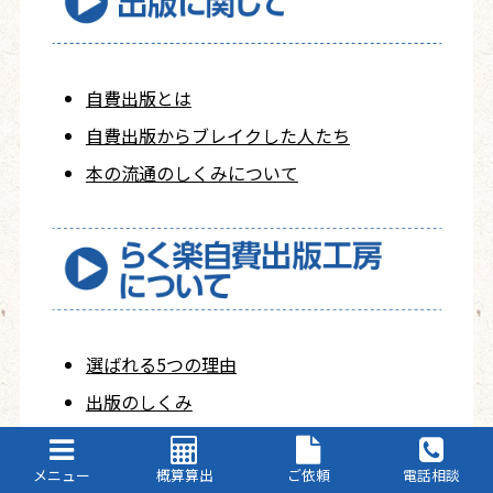
自費出版とは
自費出版から
ブレイクした人たち
本の流通のしくみについて
選ばれる5つの理由
出版のしくみ
保有する設備のご紹介
取り扱うサイズ・用紙の
ご紹介
メニュー
概算算出
ご依頼
電話相談