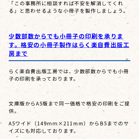
「この事務所に相談すれば不安を解消してくれ
る」と思わせるような小冊子を製作しましょう。
少数部数からでも小冊子の印刷を承りま
す。格安の小冊子製作はらく楽自費出版工
房まで
らく楽自費出版工房では、少数部数からでも小冊
子の印刷を承っております。
文庫版からA5版まで同一価格で格安の印刷をご提
供。
A5ワイド（149ｍｍ×211mm）からB5までのサ
イズにも対応しております。