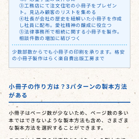
③工務店にて注文住宅の小冊子をプレゼン
ト。見込み顧客のリストを集める
④社長が会社の歴史を紐解いた小冊子を作成
し社員に配布。愛社精神の醸成に役立つ
⑤法律事務所で相続に関する小冊子を製作。
相談件数の増加に結びつく
少数部数からでも小冊子の印刷を承ります。格安
の小冊子製作はらく楽自費出版工房まで
小冊子の作り方は？
3
パターンの製本方法
がある
小冊子はページ数が少ないため、ページ数の多い
本ではできないような製本方法も含め、さまざま
な製本方法を選択することができます。