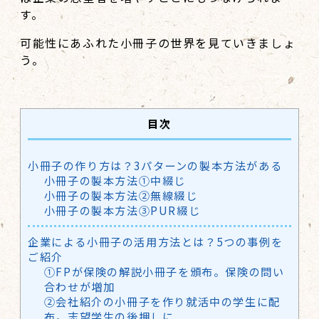
す。
可能性にあふれた小冊子の世界を見ていきましょ
う。
目次
小冊子の作り方は？3パターンの製本方法がある
小冊子の製本方法①中綴じ
小冊子の製本方法②無線綴じ
小冊子の製本方法③PUR綴じ
企業による小冊子の活用方法とは？5つの事例を
ご紹介
①FPが保険の解説小冊子を頒布。保険の問い
合わせが増加
②会社紹介の小冊子を作り就活中の学生に配
布。志望学生の後押しに