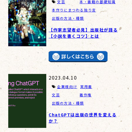
文芸
本・書籍の基礎知識
本作りにまつわる独り言
出版の方法・種類
【作家志望者必見】出版社が語る
【小説を書くコツ】とは
2023.04.10
企業様向け
実用書
文芸
著作権
出版の方法・種類
ChatGPTは出版の世界を変える
か？