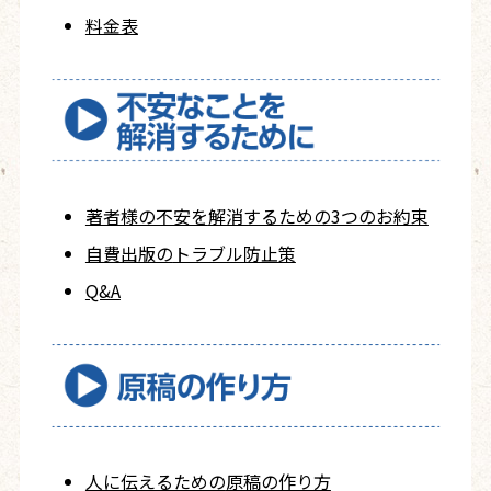
料金表
著者様の不安を
解消するための
3つのお約束
自費出版の
トラブル防止策
Q&A
人に伝えるための
原稿の作り方