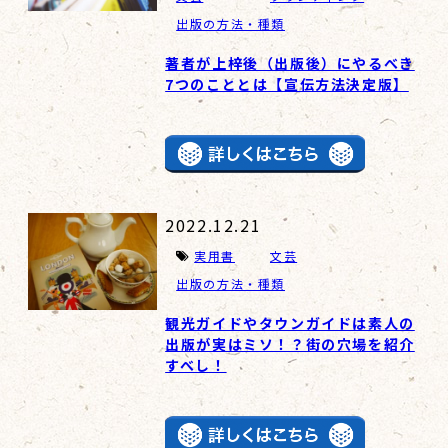
出版の方法・種類
著者が上梓後（出版後）にやるべき
7つのこととは【宣伝方法決定版】
2022.12.21
実用書
文芸
出版の方法・種類
観光ガイドやタウンガイドは素人の
出版が実はミソ！？街の穴場を紹介
すべし！