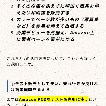
多くの在庫を抱えずに幅広く商品を揃
えたい印刷物を販売する
カラーでページ数が多いもの（写真集
など）を費用を抑えて出版する
商業デビューを見据え、Amazon上
に著者ページを事前に作る
これら5つの活用方法について、これから詳しく
ご説明します。
①テスト販売として使い、売れ行きが良けれ
ば商業展開を考える
まずは
Amazon PODをテスト販売用に使う
とい
うことです。