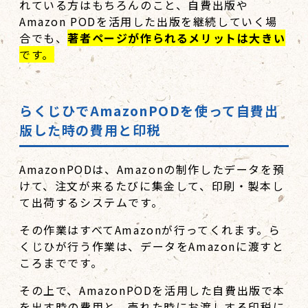
れている方はもちろんのこと、自費出版や
Amazon PODを活用した出版を継続していく場
合でも、
著者ページが作られるメリットは大きい
です。
らくじひでAmazonPODを使って自費出
版した時の費用と印税
AmazonPODは、Amazonの制作したデータを預
けて、注文が来るたびに集金して、印刷・製本し
て出荷するシステムです。
その作業はすべてAmazonが行ってくれます。ら
くじひが行う作業は、データをAmazonに渡すと
ころまでです。
その上で、AmazonPODを活用した自費出版で本
を出す時の費用と、売れた時にお渡しする印税に