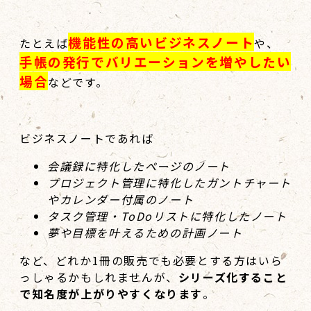
機能性の高いビジネスノート
たとえば
や、
手帳の発行でバリエーションを増やしたい
場合
などです。
ビジネスノートであれば
会議録に特化したページのノート
プロジェクト管理に特化したガントチャート
やカレンダー付属のノート
タスク管理・ToDoリストに特化したノート
夢や目標を叶えるための計画ノート
など、どれか1冊の販売でも必要とする方はいら
っしゃるかもしれませんが、
シリーズ化すること
で知名度が上がりやすくなります
。