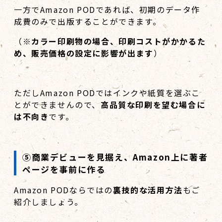
一方でAmazon PODであれば、初期のデータ作
成費のみで出版することができます。
（
※カラー印刷物の場合、印刷コストがかかるた
め、販売価格の設定に影響が出ます
）
ただしAmazon PODではインクや紙質を選ぶこ
とができませんので、
高品質な印刷を望む場合に
は不向き
です。
⑤商業デビューを見据え、
Amazon
上に著者
ページを事前に作る
Amazon PODならではの
裏技的な活用方法
もご
紹介しましょう。