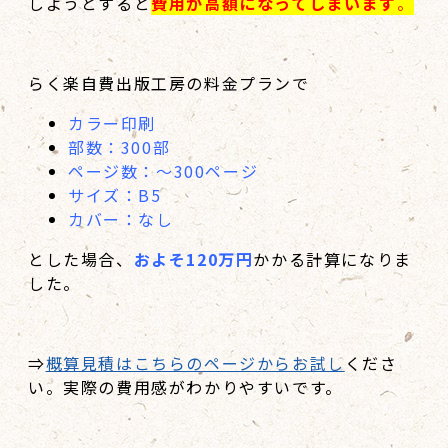
しようとすると
費用が高額になってしまいます
。
らく楽自費出版工房の料金プランで
カラー印刷
部数：300部
ページ数：～300ページ
サイズ：B5
カバー：なし
とした場合、
およそ120万円
かかる計算になりま
した。
⇒
概算見積はこちらのページからお試し
くださ
い。実際の費用感がわかりやすいです。