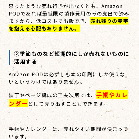
思ったような売れ行きが出なくとも、Amazon
PODであれば最低限の製作費用のみの支出で済み
ますから、低コストで出版でき、
売れ残りの赤字
を抱える心配もありません
。
②季節ものなど短期的にしか売れないものに
活用する
Amazon PODは必ずしも本の印刷にしか使えな
いというわけではありません。
手帳やカレ
装丁やページ構成の工夫次第では、
ンダー
として売り出すこともできます。
手帳やカレンダーは、売れやすい期間が決まって
います。