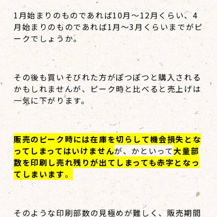
1月始まりのものであれば10月～12月くらい、4
月始まりのものであれば1月～3月くらいまでがピ
ークでしょうか。
その後も買いそびれた方がぽつぽつと購入される
かもしれませんが、ピーク時と比べると売上げは
一気に下がります。
販売のピーク時には在庫を切らして機会損失とな
ってしまってはいけません
が、かといって
大量部
数を印刷し売れ残りが出てしまっても赤字となっ
てしまいます
。
そのような印刷部数の見極めが難しく、販売期間