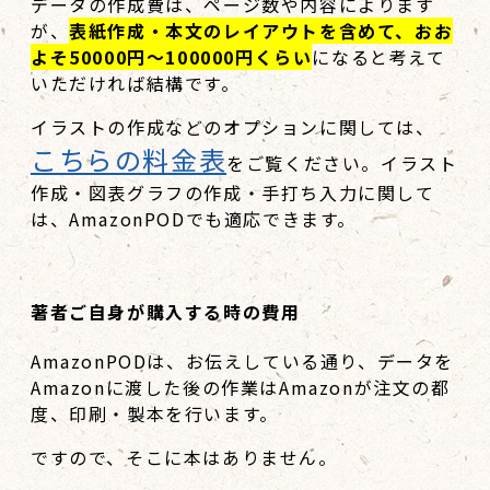
データの作成費は、ページ数や内容によります
が、
表紙作成・本文のレイアウトを含めて、おお
よそ50000円～100000円くらい
になると考えて
いただければ結構です。
イラストの作成などのオプションに関しては、
こちらの料金表
をご覧ください。イラスト
作成・図表グラフの作成・手打ち入力に関して
は、AmazonPODでも適応できます。
著者ご自身が購入する時の費用
AmazonPODは、お伝えしている通り、データを
Amazonに渡した後の作業はAmazonが注文の都
度、印刷・製本を行います。
ですので、そこに本はありません。