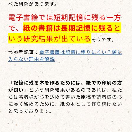
べた研究があります。
電子書籍では短期記憶に残る一方
で、
紙の書籍は長期記憶に残る
と
いう研究結果が出ている
そうです。
⇒参考記事：
電子書籍は記憶に残りにくい？頭に
入らない理由を解説
「
記憶に残る本を作るためには、紙での印刷の方
が良い
」という研究結果があるのであれば、私た
ちは著者様が心を込めて書いた原稿を読者様の心
に長く留めるために、紙の本として作り続けたい
と思っております。