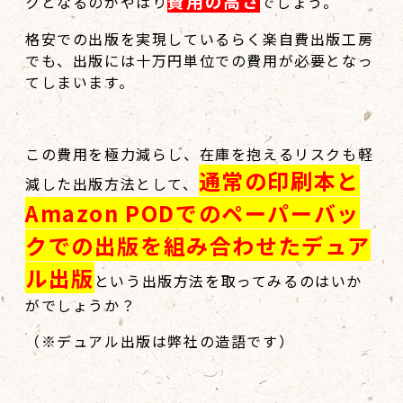
費用の高さ
クとなるのがやはり
でしょう。
格安での出版を実現しているらく楽自費出版工房
でも、出版には十万円単位での費用が必要となっ
てしまいます。
この費用を極力減らし、在庫を抱えるリスクも軽
通常の印刷本と
減した出版方法として、
Amazon PODでのペーパーバッ
クでの出版を組み合わせたデュア
ル出版
という出版方法を取ってみるのはいか
がでしょうか？
（※デュアル出版は弊社の造語です）