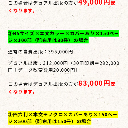
49,000円
この場合はデュアル出版の方が
安
くなります。
②B5サイズ×本文カラー×カバーあり×150ペー
ジ×100部（配布用は30冊）の場合
通常の自費出版：395,000円
デュアル出版：312,000円（30冊印刷＝292,000
円＋データ改変費用20,000円）
83,000円
この場合はデュアル出版の方が
安
くなります。
③四六判×本文モノクロ×カバーあり×150ペー
ジ×500部（配布用は150冊）の場合