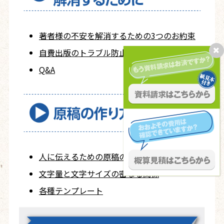
著者様の不安を
解消するための
3つのお約束
自費出版の
トラブル防止策
Q&A
人に伝えるための
原稿の作り方
文字量と文字サイズ
の密なる関係
各種テンプレート