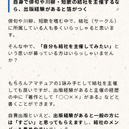
自身で俳句や川柳・短歌の結社を主催するな
ら、出版経験があると箔がつく
俳句や川柳、短歌を嗜む中で、結社（サークル）
に所属している人も多くいらっしゃると思いま
す。
そんな中で、
「自分も結社を主催してみたい」
と
いう思いが募っている方はいらっしゃいません
か？
もちろんアマチュアの1詠み手として結社を主催
しても良いですが、出版経験があると主催の経歴
の中に『著作として「○○××」がある』などと
書くことができます。
自費出版といえど、
出版経験があると一般の方に
は「すごい」と思ってもらえます
し、
結社のメン