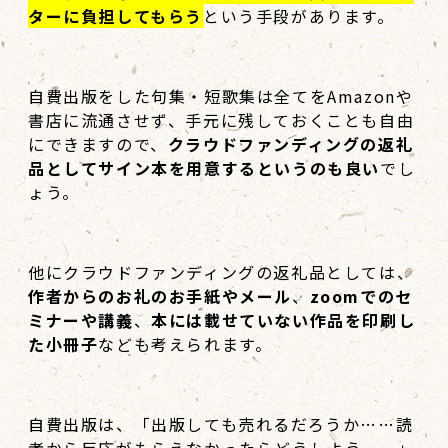
ターに負担してもらう
という手段があります。
自費出版をした句集・短歌集は全てをAmazonや
書店に流通させず、手元に残しておくことも自由
にできますので、
クラウドファンディングの返礼
品としてサイン本を用意するというのも良い
でし
ょう。
他にクラウドファンディングの返礼品としては、
作者からのお礼のお手紙やメール
、
zoomでのセ
ミナーや講義
、
本には載せていない作品を印刷し
た小冊子
なども考えられます。
自費出版は、「出版しても売れるだろうか……読