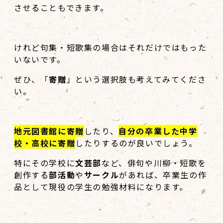
させることもできます。
けれど句集・短歌集の場合はそれだけではもった
いないです。
ぜひ、「
寄贈
」という選択肢も考えてみてくださ
い。
地元図書館に寄贈
したり、
自分の卒業した中学
校・高校に寄贈
したりするのが良いでしょう。
特にその学校に
文芸部
など、俳句や川柳・短歌を
創作する
部活動
や
サークル
があれば、卒業生の作
品として現役の学生の勉強材料になります。