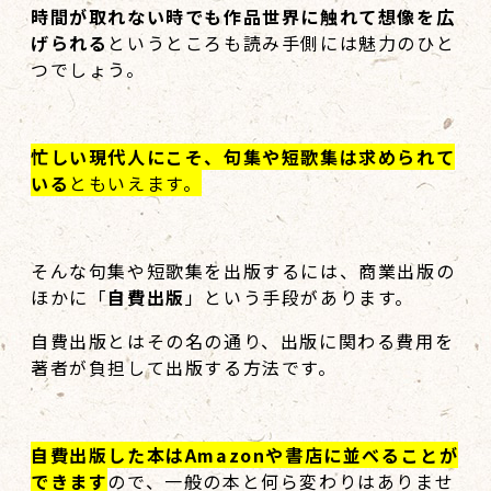
時間が取れない時でも作品世界に触れて想像を広
げられる
というところも読み手側には魅力のひと
つでしょう。
忙しい現代人にこそ、句集や短歌集は求められて
いる
ともいえます。
そんな句集や短歌集を出版するには、商業出版の
ほかに「
自費出版
」という手段があります。
自費出版とはその名の通り、出版に関わる費用を
著者が負担して出版する方法です。
自費出版した本はAmazonや書店に並べることが
できます
ので、一般の本と何ら変わりはありませ