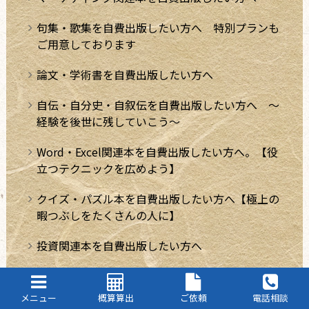
句集・歌集を自費出版したい方へ 特別プランも
ご用意しております
論文・学術書を自費出版したい方へ
自伝・自分史・自叙伝を自費出版したい方へ ～
経験を後世に残していこう～
Word・Excel関連本を自費出版したい方へ。【役
立つテクニックを広めよう】
クイズ・パズル本を自費出版したい方へ【極上の
暇つぶしをたくさんの人に】
投資関連本を自費出版したい方へ
トレーニング関連本を自費出版したい方へ
メニュー
概算算出
ご依頼
電話相談
「ビリギャル」や「ドラゴン桜」のような学習法