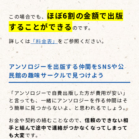
ほぼ6割の金額で出版
この場合でも、
することができる
のです。
詳しくは
「料金表」
をご参照ください。
アンソロジーを出版する仲間を
SNS
や公
民館の趣味サークルで見つけよう
「アンソロジーで自費出版した方が費用が安い」
と言っても、一緒にアンソロジーを作る仲間はそ
う簡単に見つからないよ、と思われるでしょう。
お金や契約の絡むことなので、
信頼のできない相
手と組んで途中で連絡がつかなくなってしまって
も大変
です。