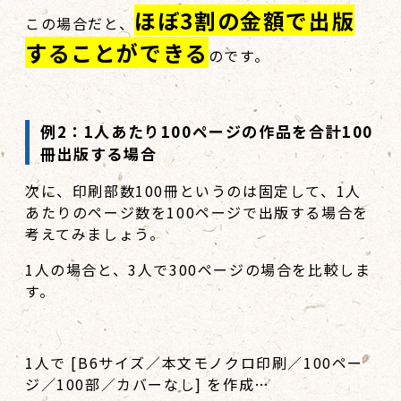
ほぼ3割の金額で出版
この場合だと、
することができる
のです。
例
2
：
1
人あたり
100
ページの作品を合計
100
冊出版する場合
次に、印刷部数100冊というのは固定して、1人
あたりのページ数を100ページで出版する場合を
考えてみましょう。
1人の場合と、3人で300ページの場合を比較しま
す。
1人で [B6サイズ／本文モノクロ印刷／100ペー
ジ／100部／カバーなし] を作成…