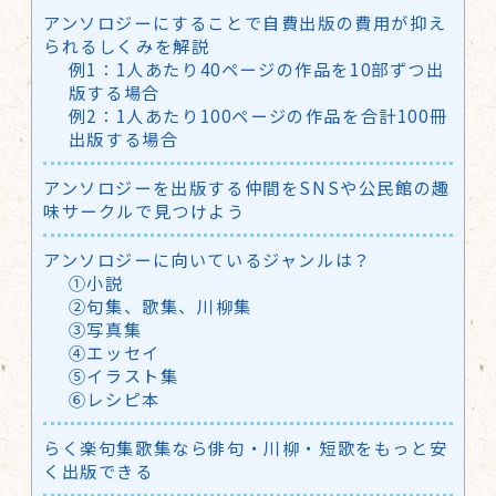
アンソロジーにすることで自費出版の費用が抑え
られるしくみを解説
例1：1人あたり40ページの作品を10部ずつ出
版する場合
例2：1人あたり100ページの作品を合計100冊
出版する場合
アンソロジーを出版する仲間をSNSや公民館の趣
味サークルで見つけよう
アンソロジーに向いているジャンルは？
①小説
②句集、歌集、川柳集
③写真集
④エッセイ
⑤イラスト集
⑥レシピ本
らく楽句集歌集なら俳句・川柳・短歌をもっと安
く出版できる