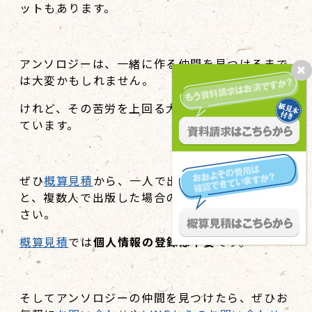
ットもあります。
アンソロジーは、一緒に作る仲間を見つけるまで
は大変かもしれません。
けれど、その苦労を上回る大きなメリットが待っ
ています。
ぜひ
概算見積
から、一人で出版した場合の金額
と、複数人で出版した場合の金額の差を体感くだ
さい。
概算見積
では
個人情報の登録は不要
です。
そしてアンソロジーの仲間を見つけたら、ぜひお