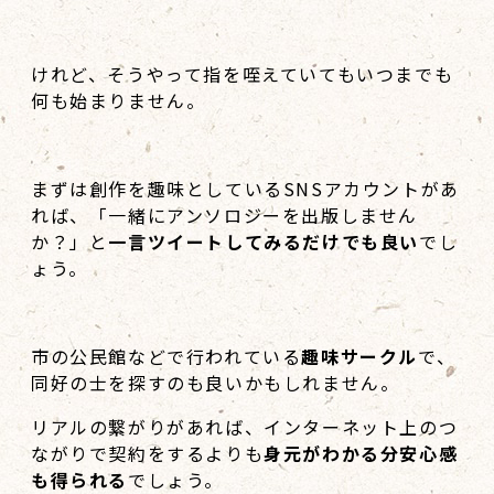
けれど、そうやって指を咥えていてもいつまでも
何も始まりません。
まずは創作を趣味としているSNSアカウントがあ
れば、「一緒にアンソロジーを出版しません
か？」と
一言ツイートしてみるだけでも良い
でし
ょう。
市の公民館などで行われている
趣味サークル
で、
同好の士を探すのも良いかもしれません。
リアルの繋がりがあれば、インターネット上のつ
ながりで契約をするよりも
身元がわかる分安心感
も得られる
でしょう。