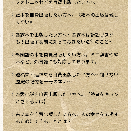
フォトエッセイを自費出版したい方へ
絵本を自費出版したい方へ。《絵本の出版は難し
くない》
暴露本を出版したい方へ～暴露本は訴訟リスク
も！出版する前に知っておきたい法律のこと～
外国語の本を自費出版したい方へ。ミニ辞書や絵
本など、外国語にも対応しております。
遺稿集・追悼集を自費出版したい方へ～褪せない
歴史の記憶を一冊の本に～
恋愛小説を自費出版したい方へ。【読者をキュン
とさせるには】
占い本を自費出版したい方へ。人の幸せを応援す
るためにできることとは？