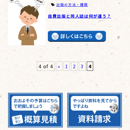
出版の方法・種類
自費出版と同人誌は何が違う？
4 of 4
«
1
2
3
4