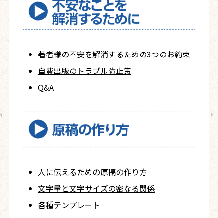
著者様の不安を
解消するための
3つのお約束
自費出版の
トラブル防止策
Q&A
人に伝えるための
原稿の作り方
文字量と文字サイズ
の密なる関係
各種テンプレート