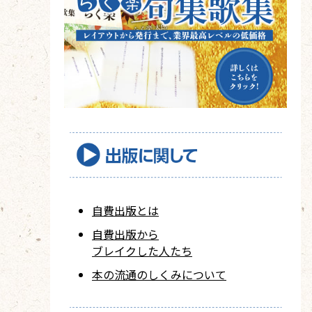
自費出版とは
自費出版から
ブレイクした人たち
本の流通のしくみについて