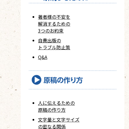
著者様の不安を
解消するための
3つのお約束
自費出版の
トラブル防止策
Q&A
人に伝えるための
原稿の作り方
文字量と文字サイズ
の密なる関係