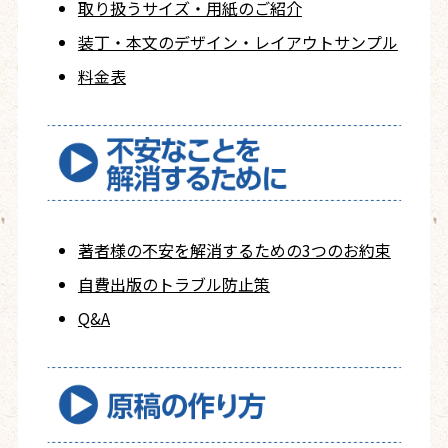
取り扱うサイズ・用紙の
ご紹介
装丁・本文の
デザイン・レイアウト
サンプル
料金表
著者様の不安を
解消するための
3つのお約束
自費出版の
トラブル防止策
Q&A