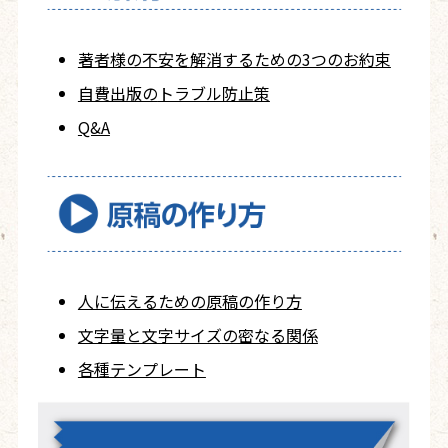
著者様の不安を
解消するための
3つのお約束
自費出版の
トラブル防止策
Q&A
人に伝えるための
原稿の作り方
文字量と文字サイズ
の密なる関係
各種テンプレート