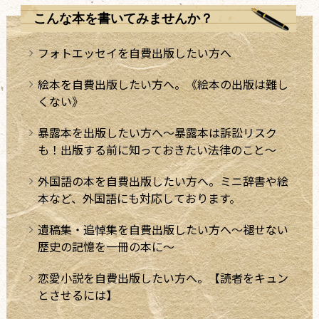
こんな本を書いてみませんか？
フォトエッセイを自費出版したい方へ
絵本を自費出版したい方へ。《絵本の出版は難し
くない》
暴露本を出版したい方へ～暴露本は訴訟リスク
も！出版する前に知っておきたい法律のこと～
外国語の本を自費出版したい方へ。ミニ辞書や絵
本など、外国語にも対応しております。
遺稿集・追悼集を自費出版したい方へ～褪せない
歴史の記憶を一冊の本に～
恋愛小説を自費出版したい方へ。【読者をキュン
とさせるには】