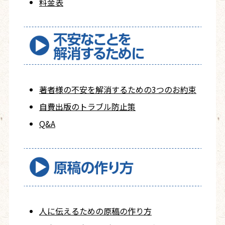
料金表
著者様の不安を
解消するための
3つのお約束
自費出版の
トラブル防止策
Q&A
人に伝えるための
原稿の作り方