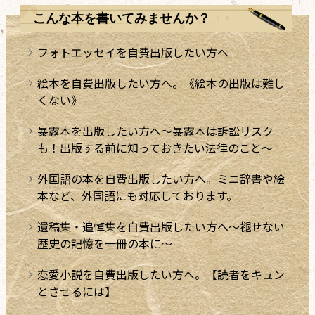
こんな本を書いてみませんか？
フォトエッセイを自費出版したい方へ
絵本を自費出版したい方へ。《絵本の出版は難し
くない》
暴露本を出版したい方へ～暴露本は訴訟リスク
も！出版する前に知っておきたい法律のこと～
外国語の本を自費出版したい方へ。ミニ辞書や絵
本など、外国語にも対応しております。
遺稿集・追悼集を自費出版したい方へ～褪せない
歴史の記憶を一冊の本に～
恋愛小説を自費出版したい方へ。【読者をキュン
とさせるには】