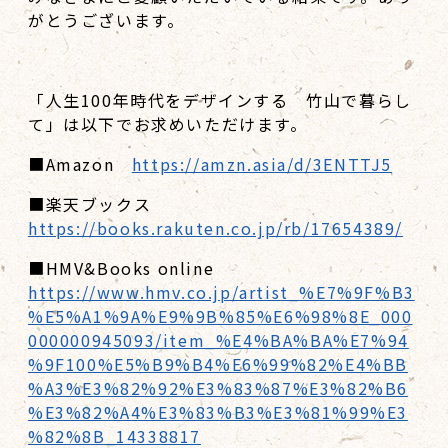
がとうございます。
「人生100年時代をデザインする 竹山で暮らし
て」は以下でお求めいただけます。
■Amazon
https://amzn.asia/d/3ENTTJ5
■楽天ブックス
https://books.rakuten.co.jp/rb/17654389/
■HMV&Books online
https://www.hmv.co.jp/artist_%E7%9F%B3
%E5%A1%9A%E9%9B%85%E6%98%8E_000
000000945093/item_%E4%BA%BA%E7%94
%9F100%E5%B9%B4%E6%99%82%E4%BB
%A3%E3%82%92%E3%83%87%E3%82%B6
%E3%82%A4%E3%83%B3%E3%81%99%E3
%82%8B_14338817