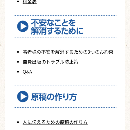
料金表
著者様の不安を
解消するための
3つのお約束
自費出版の
トラブル防止策
Q&A
人に伝えるための
原稿の作り方