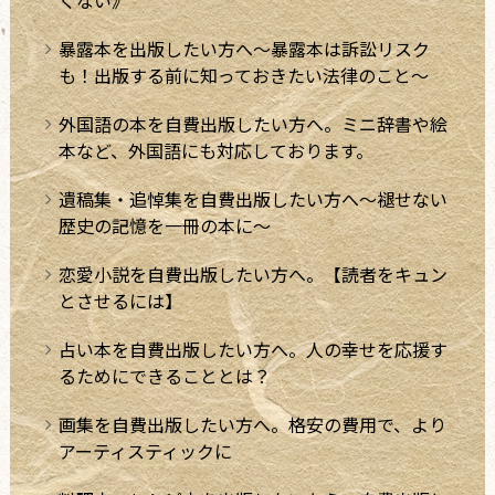
くない》
暴露本を出版したい方へ～暴露本は訴訟リスク
も！出版する前に知っておきたい法律のこと～
外国語の本を自費出版したい方へ。ミニ辞書や絵
本など、外国語にも対応しております。
遺稿集・追悼集を自費出版したい方へ～褪せない
歴史の記憶を一冊の本に～
恋愛小説を自費出版したい方へ。【読者をキュン
とさせるには】
占い本を自費出版したい方へ。人の幸せを応援す
るためにできることとは？
画集を自費出版したい方へ。格安の費用で、より
アーティスティックに