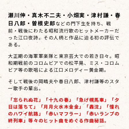
瀬川伸・真木不二夫・小畑実・津村謙・春
日八郎・曽根史郎
などの門下生を持ち、戦
前・戦後にわたる昭和流行歌のヒットメーカーだ
った江口夜詩。その人柄と作品に迫る初の評伝で
ある。
大正期の海軍軍楽隊と東京芸大での若き日々。昭
和期戦前のコロムビアでの松平晃、ミス・コロム
ビア等の歌唱による江口メロディー黄金期。
そして戦後の岡晴夫や春日八郎、津村謙等のスタ
ー歌手の輩出。
「忘られぬ花」「十九の春」「急げ幌馬車」「夕
日は落ちて」「月月火水木金金」「轟沈」「憧れ
のハワイ航路」「赤いマフラー」「赤いランプの
終列車」等々のヒット曲をめぐる作曲秘話。