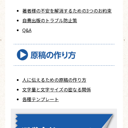
著者様の不安を
解消するための
3つのお約束
自費出版の
トラブル防止策
Q&A
人に伝えるための
原稿の作り方
文字量と文字サイズ
の密なる関係
各種テンプレート