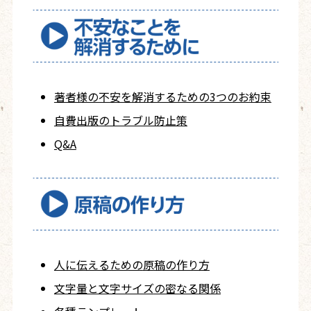
著者様の不安を
解消するための
3つのお約束
自費出版の
トラブル防止策
Q&A
人に伝えるための
原稿の作り方
文字量と文字サイズ
の密なる関係