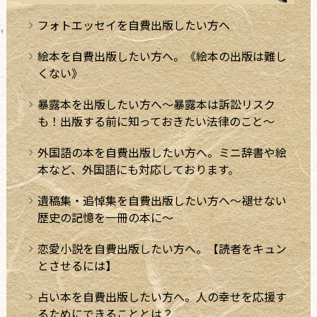
フォトエッセイを自費出版したい方へ
絵本を自費出版したい方へ。《絵本の出版は難し
くない》
暴露本を出版したい方へ～暴露本は訴訟リスク
も！出版する前に知っておきたい法律のこと～
外国語の本を自費出版したい方へ。ミニ辞書や絵
本など、外国語にも対応しております。
遺稿集・追悼集を自費出版したい方へ～褪せない
歴史の記憶を一冊の本に～
恋愛小説を自費出版したい方へ。【読者をキュン
とさせるには】
占い本を自費出版したい方へ。人の幸せを応援す
るためにできることとは？