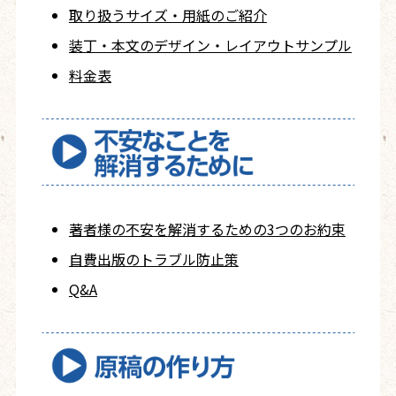
取り扱うサイズ・用紙の
ご紹介
装丁・本文の
デザイン・レイアウト
サンプル
料金表
著者様の不安を
解消するための
3つのお約束
自費出版の
トラブル防止策
Q&A