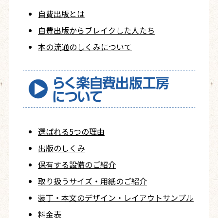
自費出版とは
自費出版から
ブレイクした人たち
本の流通のしくみについて
選ばれる5つの理由
出版のしくみ
保有する設備のご紹介
取り扱うサイズ・用紙の
ご紹介
装丁・本文の
デザイン・レイアウト
サンプル
料金表