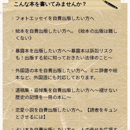
こんな本を書いてみませんか？
フォトエッセイを自費出版したい方へ
絵本を自費出版したい方へ。《絵本の出版は難し
くない》
暴露本を出版したい方へ～暴露本は訴訟リスク
も！出版する前に知っておきたい法律のこと～
外国語の本を自費出版したい方へ。ミニ辞書や絵
本など、外国語にも対応しております。
遺稿集・追悼集を自費出版したい方へ～褪せない
歴史の記憶を一冊の本に～
恋愛小説を自費出版したい方へ。【読者をキュン
とさせるには】
占い本を自費出版したい方へ。人の幸せを応援す