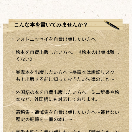
こんな本を書いてみませんか？
フォトエッセイを自費出版したい方へ
絵本を自費出版したい方へ。《絵本の出版は難し
くない》
暴露本を出版したい方へ～暴露本は訴訟リスク
も！出版する前に知っておきたい法律のこと～
外国語の本を自費出版したい方へ。ミニ辞書や絵
本など、外国語にも対応しております。
遺稿集・追悼集を自費出版したい方へ～褪せない
歴史の記憶を一冊の本に～
恋愛小説を自費出版したい方へ。【読者をキュン