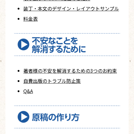
装丁・本文の
デザイン・レイアウト
サンプル
料金表
著者様の不安を
解消するための
3つのお約束
自費出版の
トラブル防止策
Q&A