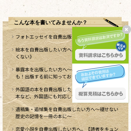
こんな本を書いてみませんか？
フォトエッセイを自費出版したい方へ
絵本を自費出版したい方へ。《絵本の出版は難し
くない》
暴露本を出版したい方へ～暴露本は訴訟リスク
も！出版する前に知っておきたい法律のこと～
外国語の本を自費出版したい方へ。ミニ辞書や絵
本など、外国語にも対応しております。
遺稿集・追悼集を自費出版したい方へ～褪せない
歴史の記憶を一冊の本に～
恋愛小説を自費出版したい方へ。【読者をキュン