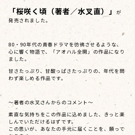
「桜咲く頃（著者／水叉直）」
が
発売されました。
80・90年代の青春ドラマを彷彿させるような、
心に響く物語で、「アオハル全開」の作品になり
ました。
甘さたっぷり、甘酸っぱさたっぷりの、年代を問
わず楽しめる作品です。
～著者の水叉さんからのコメント～
素直な気持ちをこの作品に込めました、きっと楽
しんでいただけるはずです。
この思いが、あなたの手元に届くことを、願って