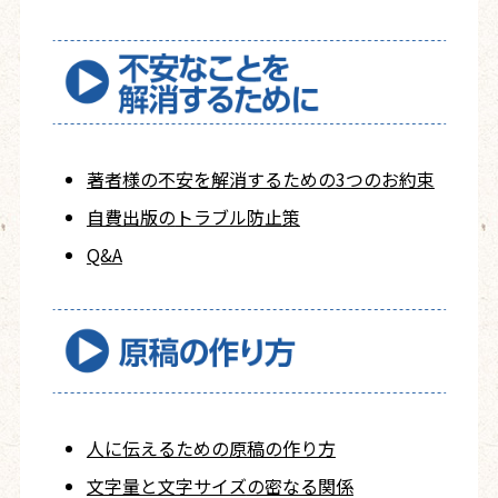
著者様の不安を
解消するための
3つのお約束
自費出版の
トラブル防止策
Q&A
人に伝えるための
原稿の作り方
文字量と文字サイズ
の密なる関係