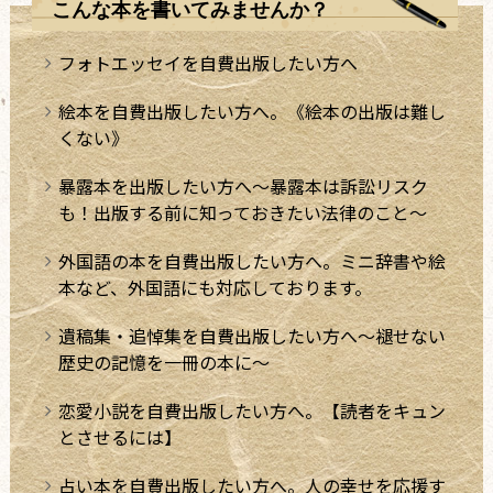
こんな本を書いてみませんか？
フォトエッセイを自費出版したい方へ
絵本を自費出版したい方へ。《絵本の出版は難し
くない》
暴露本を出版したい方へ～暴露本は訴訟リスク
も！出版する前に知っておきたい法律のこと～
外国語の本を自費出版したい方へ。ミニ辞書や絵
本など、外国語にも対応しております。
遺稿集・追悼集を自費出版したい方へ～褪せない
歴史の記憶を一冊の本に～
恋愛小説を自費出版したい方へ。【読者をキュン
とさせるには】
占い本を自費出版したい方へ。人の幸せを応援す