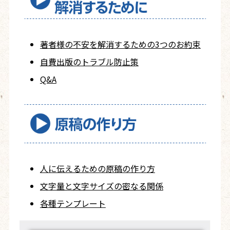
著者様の不安を
解消するための
3つのお約束
自費出版の
トラブル防止策
Q&A
人に伝えるための
原稿の作り方
文字量と文字サイズ
の密なる関係
各種テンプレート