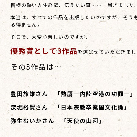
皆様の熱い人生経験、伝えたい事…… 届きました
本当は、すべての作品を出版したいのですが、そう
る得ません。
そこで、大変心苦しいのですが、
優秀賞として3作品
を選ばせていただきまし
その3作品は…
豊田旅雉さん 「熱鷹―内陸空港の功罪―」
深堀裕賢さん 「日本宗教卒業国文化論」
弥生むいかさん 「天使の山河」