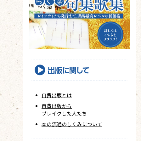
自費出版とは
自費出版から
ブレイクした人たち
本の流通のしくみについて