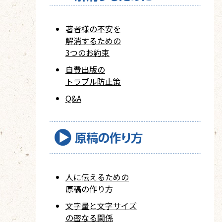
著者様の不安を
解消するための
3つのお約束
自費出版の
トラブル防止策
Q&A
人に伝えるための
原稿の作り方
文字量と文字サイズ
の密なる関係