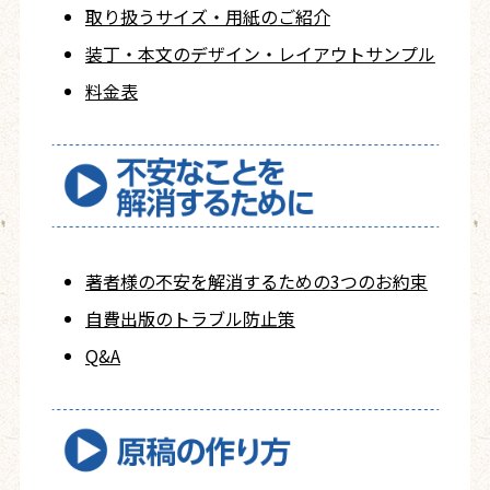
取り扱うサイズ・用紙の
ご紹介
装丁・本文の
デザイン・レイアウト
サンプル
料金表
著者様の不安を
解消するための
3つのお約束
自費出版の
トラブル防止策
Q&A