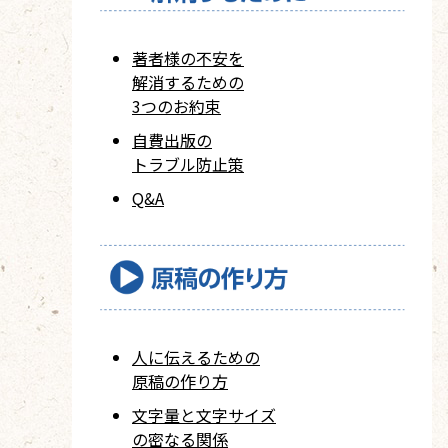
著者様の不安を
解消するための
3つのお約束
自費出版の
トラブル防止策
Q&A
人に伝えるための
原稿の作り方
文字量と文字サイズ
の密なる関係