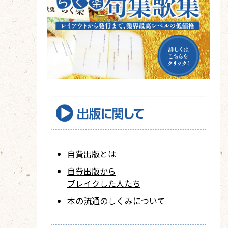
自費出版とは
自費出版から
ブレイクした人たち
本の流通のしくみについて