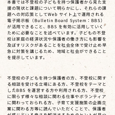
本書では不登校の子どもを持つ保護者から見た支
援の現状と課題について明らかにし、それらの課
題への対応策としてWeb サイト上で運用される
電子掲示板（Bulletin Board System：BBS）
が活用できること、BBS を有効に活用していく
ために必要なことを述べています。子どもの不登
校は家庭の経済状況や保護者の働き方にも影響を
及ぼすリスクがあることを社会全体で受け止め早
急に対策を講じるため、地域と社会ができること
を提示しています。
不登校の子どもを持つ保護者の方、不登校に関す
る相談を受ける立場にある方、不登校をテーマと
したBBS を運営する方や利用される方、不登校
に限らず様々な相談に関わる仕事やボランティア
に関わっておられる方、子育て支援施策の企画立
案に関わる方等に読んでいただくことで、保護者
が感じている辛さを解消するためのヒントが見つ