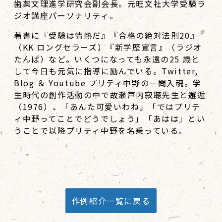
歯薬文理進学研究会副会長。元旺文社大学受験ラ
ジオ講座パーソナリティ。
著書に『受験は情熱だ』『合格の絶対法則20』
（KK ロングセラーズ）『新学歴宣言』（ラジオ
たんぱ）など。いくつになっても永遠の25 歳と
して今日も元気に指導に励んでいる。Twitter,
Blog ＆ Youtube プリティ中野の一問入魂。学
生時代の創作活動の中で故瀬戸内寂聴先生と邂逅
（1976）、「あんた可愛いわね」「ではプリテ
ィ中野ってことでどうでしょう」「あはは」とい
うことで以降プリティ中野を名乗っている。
作例紹介一覧に戻る