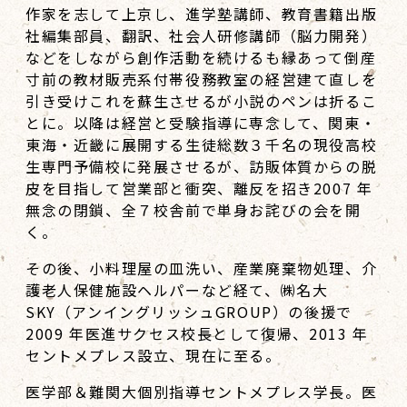
作家を志して上京し、進学塾講師、教育書籍出版
社編集部員、翻訳、社会人研修講師（脳力開発）
などをしながら創作活動を続けるも縁あって倒産
寸前の教材販売系付帯役務教室の経営建て直しを
引き受けこれを蘇生させるが小説のペンは折るこ
とに。以降は経営と受験指導に専念して、関東・
東海・近畿に展開する生徒総数３千名の現役高校
生専門予備校に発展させるが、訪販体質からの脱
皮を目指して営業部と衝突、離反を招き2007 年
無念の閉鎖、全７校舎前で単身お詫びの会を開
く。
その後、小料理屋の皿洗い、産業廃棄物処理、介
護老人保健施設ヘルパーなど経て、㈱名大
SKY（アンイングリッシュGROUP）の後援で
2009 年医進サクセス校長として復帰、2013 年
セントメプレス設立、現在に至る。
医学部＆難関大個別指導セントメプレス学長。医