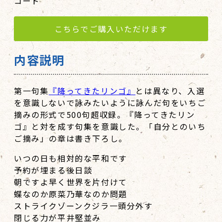
コード
こちらでご購入いただけます
内容説明
第一句集
『降ってきたリンゴ』
とは異なり、入選
を意識しないで詠みたいように詠んだ句をいちご
摘みの形式で500句超収録。『降ってきたリン
ゴ』と対を成す句集を意識した。「自分とのいち
ご摘み」の章は書き下ろし。
いつの日も相対的な平和です
予約が埋まる後日談
朝ですよ早く世界を片付けて
蝶なのか原菜乃華なのか問題
ストライクゾーンクジラ一頭分外す
閉じる力が平井堅並み