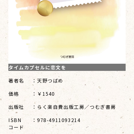
タイムカプセルに恋文を
著者名
：天野つばめ
価格
：￥1540
出版社
：らく楽自費出版工房／つむぎ書房
ISBN
：978-4911093214
コード