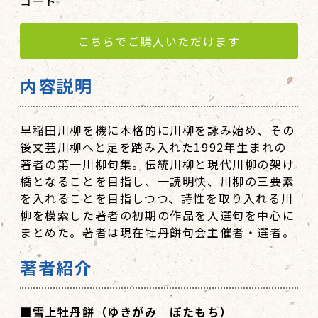
コード
こちらでご購入いただけます
内容説明
早稲田川柳を機に本格的に川柳を詠み始め、その
後文芸川柳へと足を踏み入れた1992年生まれの
著者の第一川柳句集。伝統川柳と現代川柳の架け
橋となることを目指し、一読明快、川柳の三要素
を入れることを目指しつつ、詩性を取り入れる川
柳を模索した著者の初期の作品を入選句を中心に
まとめた。著者は現在牡丹餅句会主催者・選者。
著者紹介
■雪上牡丹餅（ゆきがみ ぼたもち）