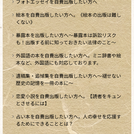
フォトエッセイを自費出版したい方へ
絵本を自費出版したい方へ。《絵本の出版は難し
くない》
暴露本を出版したい方へ～暴露本は訴訟リスク
も！出版する前に知っておきたい法律のこと～
外国語の本を自費出版したい方へ。ミニ辞書や絵
本など、外国語にも対応しております。
遺稿集・追悼集を自費出版したい方へ～褪せない
歴史の記憶を一冊の本に～
恋愛小説を自費出版したい方へ。【読者をキュン
とさせるには】
占い本を自費出版したい方へ。人の幸せを応援す
るためにできることとは？