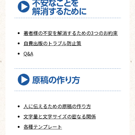
著者様の不安を
解消するための
3つのお約束
自費出版の
トラブル防止策
Q&A
人に伝えるための
原稿の作り方
文字量と文字サイズ
の密なる関係
各種テンプレート