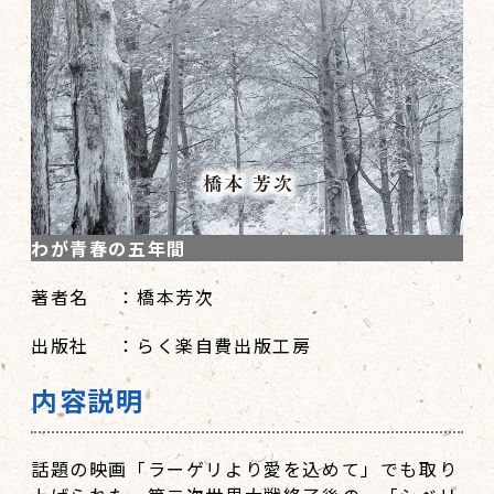
わが青春の五年間
著者名
：橋本芳次
出版社
：らく楽自費出版工房
内容説明
話題の映画「ラーゲリより愛を込めて」でも取り