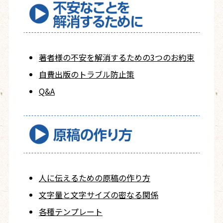
著者様の不安を
解消するための
3つのお約束
自費出版の
トラブル防止策
Q&A
人に伝えるための
原稿の作り方
文字量と文字サイズ
の密なる関係
各種テンプレート