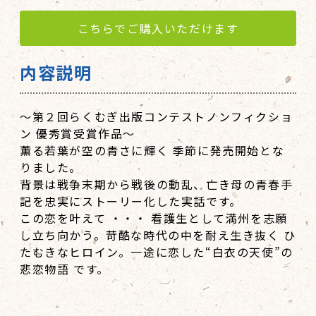
こちらでご購入いただけます
内容説明
～第２回らくむぎ出版コンテストノンフィクショ
ン 優秀賞受賞作品～
薫る若葉が空の青さに輝く 季節に発売開始とな
りました。
背景は戦争末期から戦後の動乱、亡き母の青春手
記を忠実にストーリー化した実話です。
この恋を叶えて ・・・ 看護生として満州を志願
し立ち向かう。苛酷な時代の中を耐え生き抜く ひ
たむきなヒロイン。一途に恋した“白衣の天使”の
悲恋物語 です。