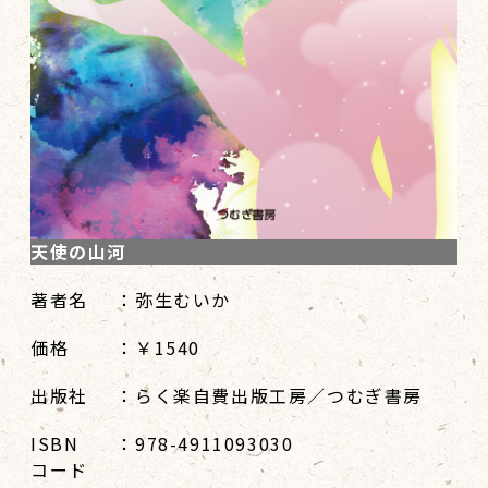
天使の山河
著者名
：弥生むいか
価格
：￥1540
出版社
：らく楽自費出版工房／つむぎ書房
ISBN
：978-4911093030
コード