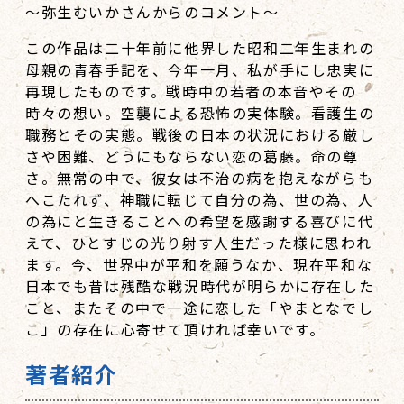
～弥生むいかさんからのコメント～
この作品は二十年前に他界した昭和二年生まれの
母親の青春手記を、今年一月、私が手にし忠実に
再現したものです。戦時中の若者の本音やその
時々の想い。空襲による恐怖の実体験。看護生の
職務とその実態。戦後の日本の状況における厳し
さや困難、どうにもならない恋の葛藤。命の尊
さ。無常の中で、彼女は不治の病を抱えながらも
へこたれず、神職に転じて自分の為、世の為、人
の為にと生きることへの希望を感謝する喜びに代
えて、ひとすじの光り射す人生だった様に思われ
ます。今、世界中が平和を願うなか、現在平和な
日本でも昔は残酷な戦況時代が明らかに存在した
こと、またその中で一途に恋した「やまとなでし
こ」の存在に心寄せて頂ければ幸いです。
著者紹介