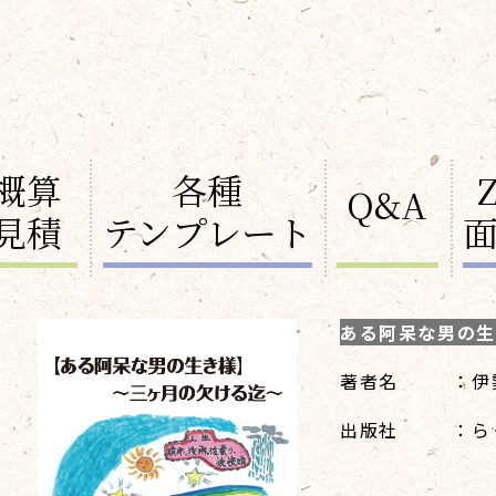
概算
各種
Q&A
見積
テンプレート
ある阿呆な男の生
著者名
：伊
出版社
：ら