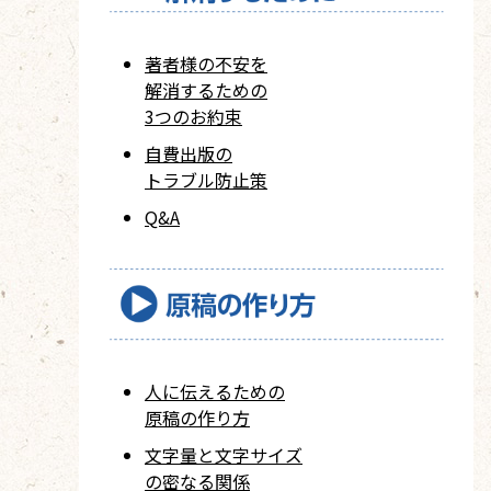
著者様の不安を
解消するための
3つのお約束
自費出版の
トラブル防止策
Q&A
人に伝えるための
原稿の作り方
文字量と文字サイズ
の密なる関係