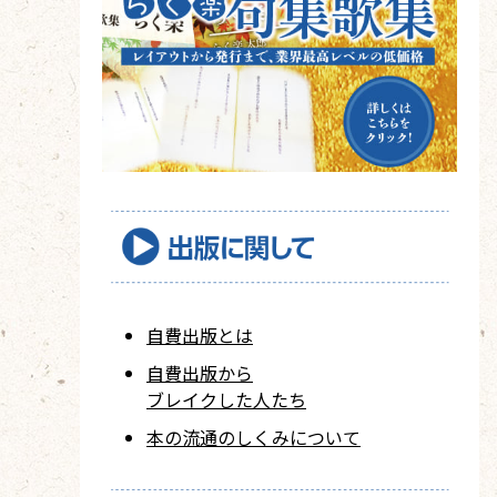
自費出版とは
自費出版から
ブレイクした人たち
本の流通のしくみについて