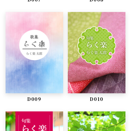
D009
D010