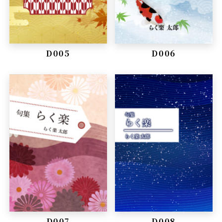
D005
D006
D007
D008