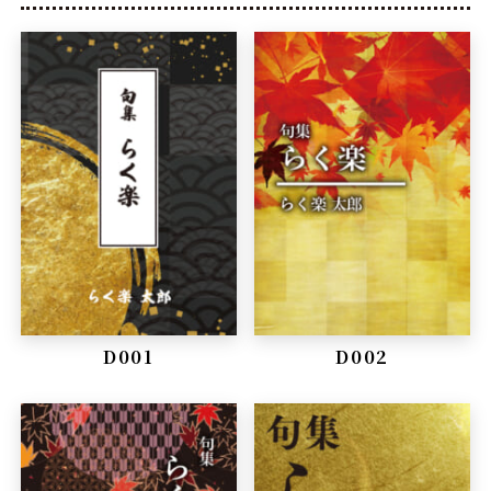
D001
D002