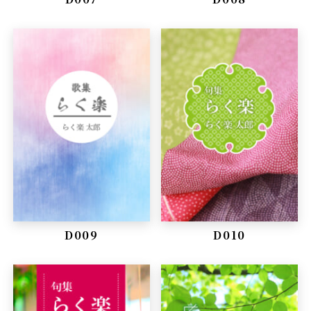
D009
D010