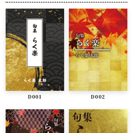
D001
D002