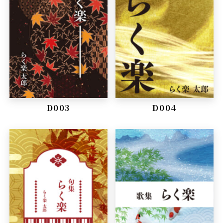
D003
D004