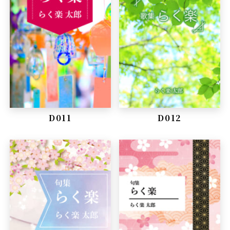
D011
D012